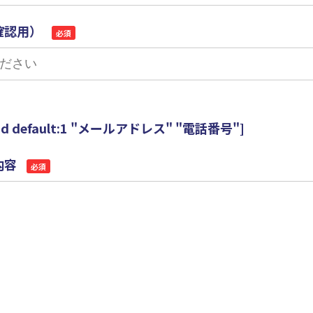
確認用）
必須
thod default:1 "メールアドレス" "電話番号"]
内容
必須