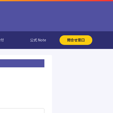
寄付
公式 Note
問合せ窓口