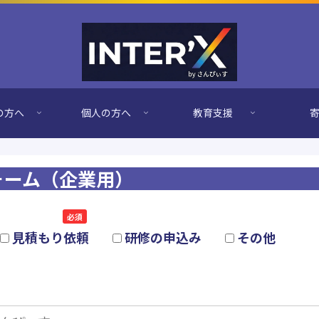
の方へ
個人の方へ
教育支援
ォーム（企業用）
数選択可）
必須
見積もり依頼
研修の申込み
その他